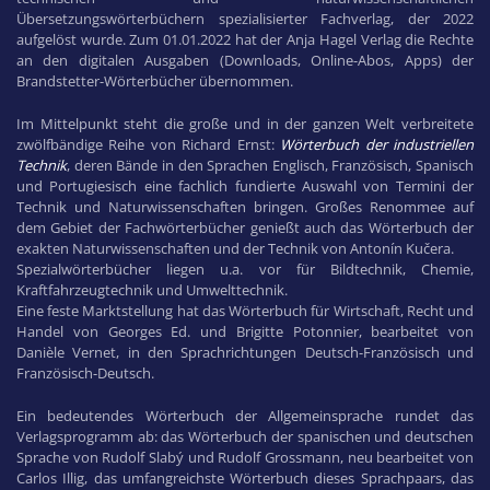
Übersetzungswörterbüchern spezialisierter Fachverlag, der 2022
aufgelöst wurde. Zum 01.01.2022 hat der Anja Hagel Verlag die Rechte
an den digitalen Ausgaben (Downloads, Online-Abos, Apps) der
Brandstetter-Wörterbücher übernommen.
Im Mittelpunkt steht die große und in der ganzen Welt verbreitete
zwölfbändige Reihe von Richard Ernst:
Wörterbuch der industriellen
Technik
, deren Bände in den Sprachen Englisch, Französisch, Spanisch
und Portugiesisch eine fachlich fundierte Auswahl von Termini der
Technik und Naturwissenschaften bringen. Großes Renommee auf
dem Gebiet der Fachwörterbücher genießt auch das Wörterbuch der
exakten Naturwissenschaften und der Technik von Antonín Kučera.
Spezialwörterbücher liegen u.a. vor für Bildtechnik, Chemie,
Kraftfahrzeugtechnik und Umwelttechnik.
Eine feste Marktstellung hat das Wörterbuch für Wirtschaft, Recht und
Handel von Georges Ed. und Brigitte Potonnier, bearbeitet von
Danièle Vernet, in den Sprachrichtungen Deutsch-Französisch und
Französisch-Deutsch.
Ein bedeutendes Wörterbuch der Allgemeinsprache rundet das
Verlagsprogramm ab: das Wörterbuch der spanischen und deutschen
Sprache von Rudolf Slabý und Rudolf Grossmann, neu bearbeitet von
Carlos Illig, das umfangreichste Wörterbuch dieses Sprachpaars, das