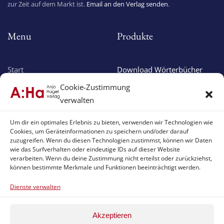
zur Zeit auf dem Markt ist.
Email an den Verlag senden
.
Menu
Produkte
Start
Download Wörterbücher
Über uns
Online Wörterbücher
Cookie-Zustimmung
Verlagsprogramm
Apple Apps
verwalten
Aktuelles
Android Apps
Um dir ein optimales Erlebnis zu bieten, verwenden wir Technologien wie
Cookies, um Geräteinformationen zu speichern und/oder darauf
Service & Support
zuzugreifen. Wenn du diesen Technologien zustimmst, können wir Daten
wie das Surfverhalten oder eindeutige IDs auf dieser Website
verarbeiten. Wenn du deine Zustimmung nicht erteilst oder zurückziehst,
können bestimmte Merkmale und Funktionen beeinträchtigt werden.
Support
Impressum
Download Version
Datenschutzhinweis
Dienste verwalten
Online Version
Haftungserklärung
Akzeptieren
App Version
Cookie-Hinweis