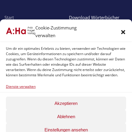
Start
Download Wörterbücher
Über uns
Online Wörterbücher
Cookie-Zustimmung
Verlagsprogramm
Apple Apps
verwalten
Aktuelles
Android Apps
Um dir ein optimales Erlebnis zu bieten, verwenden wir Technologien wie
Cookies, um Geräteinformationen zu speichern und/oder darauf
Service & Support
zuzugreifen. Wenn du diesen Technologien zustimmst, können wir Daten
wie das Surfverhalten oder eindeutige IDs auf dieser Website
verarbeiten. Wenn du deine Zustimmung nicht erteilst oder zurückziehst,
können bestimmte Merkmale und Funktionen beeinträchtigt werden.
Support
Impressum
Download Version
Datenschutzhinweis
Dienste verwalten
Online Version
Haftungserklärung
Akzeptieren
App Version
Cookie-Hinweis
Ablehnen
©
2026
Anja Hagel Verlag. All rights reserved.
Powered by
AHerchi WebDesign GmbH
.
Einstellungen ansehen