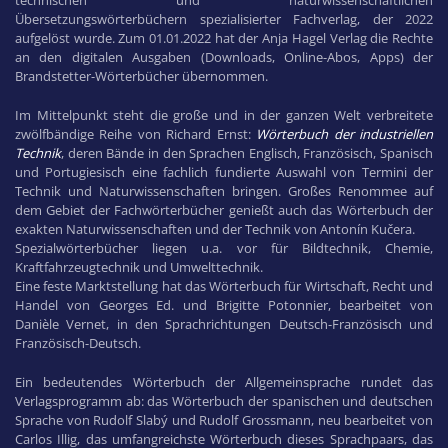
technischen und naturwissenschaftlichen
Übersetzungswörterbüchern spezialisierter Fachverlag, der 2022
aufgelöst wurde. Zum 01.01.2022 hat der Anja Hagel Verlag die Rechte
an den digitalen Ausgaben (Downloads, Online-Abos, Apps) der
Brandstetter-Wörterbücher übernommen.
Im Mittelpunkt steht die große und in der ganzen Welt verbreitete
zwölfbändige Reihe von Richard Ernst:
Wörterbuch der industriellen
Technik
, deren Bände in den Sprachen Englisch, Französisch, Spanisch
und Portugiesisch eine fachlich fundierte Auswahl von Termini der
Technik und Naturwissenschaften bringen. Großes Renommee auf
dem Gebiet der Fachwörterbücher genießt auch das Wörterbuch der
exakten Naturwissenschaften und der Technik von Antonín Kučera.
Spezialwörterbücher liegen u.a. vor für Bildtechnik, Chemie,
Kraftfahrzeugtechnik und Umwelttechnik.
Eine feste Marktstellung hat das Wörterbuch für Wirtschaft, Recht und
Handel von Georges Ed. und Brigitte Potonnier, bearbeitet von
Danièle Vernet, in den Sprachrichtungen Deutsch-Französisch und
Französisch-Deutsch.
Ein bedeutendes Wörterbuch der Allgemeinsprache rundet das
Verlagsprogramm ab: das Wörterbuch der spanischen und deutschen
Sprache von Rudolf Slabý und Rudolf Grossmann, neu bearbeitet von
Carlos Illig, das umfangreichste Wörterbuch dieses Sprachpaars, das