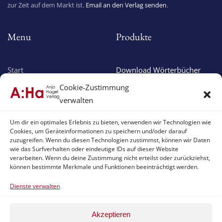
zur Zeit auf dem Markt ist.
Email an den Verlag senden
.
Menu
Produkte
Start
Download Wörterbücher
Über uns
Online Wörterbücher
Cookie-Zustimmung
Verlagsprogramm
Apple Apps
verwalten
Aktuelles
Android Apps
Um dir ein optimales Erlebnis zu bieten, verwenden wir Technologien wie
Cookies, um Geräteinformationen zu speichern und/oder darauf
Service & Support
zuzugreifen. Wenn du diesen Technologien zustimmst, können wir Daten
wie das Surfverhalten oder eindeutige IDs auf dieser Website
verarbeiten. Wenn du deine Zustimmung nicht erteilst oder zurückziehst,
können bestimmte Merkmale und Funktionen beeinträchtigt werden.
Support
Impressum
Download Version
Datenschutzhinweis
Dienste verwalten
Online Version
Haftungserklärung
Akzeptieren
App Version
Cookie-Hinweis